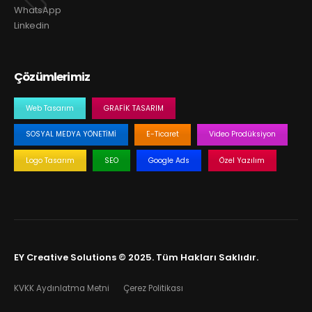
WhatsApp
Linkedin
Çözümlerimiz
Web Tasarım
GRAFIK TASARIM
SOSYAL MEDYA YÖNETIMI
E-Ticaret
Video Prodüksiyon
Logo Tasarım
SEO
Google Ads
Özel Yazılım
EY Creative Solutions © 2025. Tüm Hakları Saklıdır.
KVKK Aydınlatma Metni
Çerez Politikası