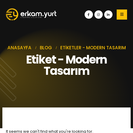
ANASAYFA
BLOG
ETIKETLER -
MODERN TASARIM
Etiket - Modern
Tasarım
It seems we can't find what you're looking for.