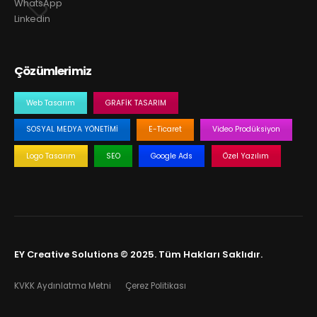
WhatsApp
Linkedin
Çözümlerimiz
Web Tasarım
GRAFIK TASARIM
SOSYAL MEDYA YÖNETIMI
E-Ticaret
Video Prodüksiyon
Logo Tasarım
SEO
Google Ads
Özel Yazılım
EY Creative Solutions © 2025. Tüm Hakları Saklıdır.
KVKK Aydınlatma Metni
Çerez Politikası