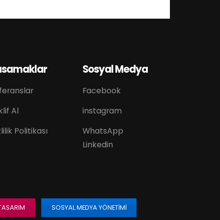
asamaklar
Sosyal Medya
feranslar
Facebook
lif Al
instagram
lilik Politikası
WhatsApp
Linkedin
 TASARIM
SOSYAL MEDYA YÖNETIMI