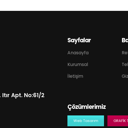
Sayfalar
B
Anasayfa
Re
Kurumsal
Tek
İletişim
Giz
Itır Apt. No:61/2
Çözümlerimiz
Web Tasarım
GRAFIK