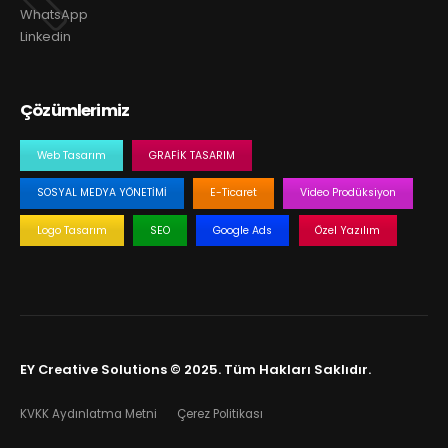
WhatsApp
Linkedin
Çözümlerimiz
Web Tasarım
GRAFIK TASARIM
SOSYAL MEDYA YÖNETIMI
E-Ticaret
Video Prodüksiyon
Logo Tasarım
SEO
Google Ads
Özel Yazılım
EY Creative Solutions © 2025. Tüm Hakları Saklıdır.
KVKK Aydınlatma Metni
Çerez Politikası