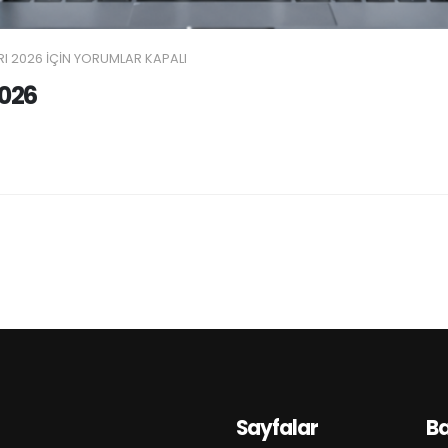
I 2026 IÇIN
YORUMLAR KAPALI
2026
Sayfalar
B