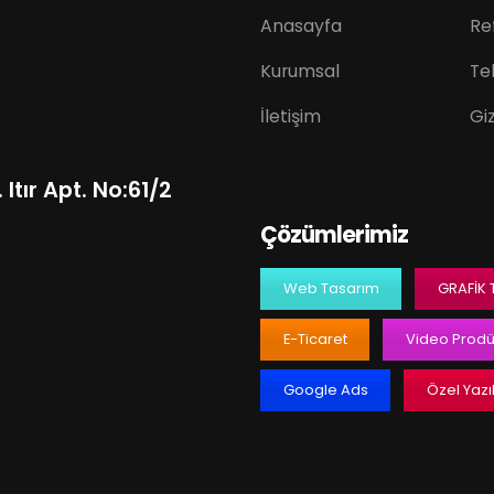
Anasayfa
Re
Kurumsal
Tek
İletişim
Giz
Itır Apt. No:61/2
Çözümlerimiz
Web Tasarım
GRAFIK
E-Ticaret
Video Prodü
Google Ads
Özel Yazı