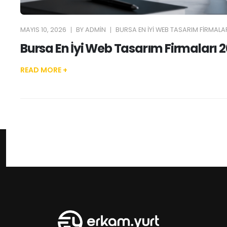
MAYIS 10, 2026
BY
ADMIN
BURSA EN İYI WEB TASARIM FIRMALAR
Bursa En İyi Web Tasarım Firmaları 
READ MORE +