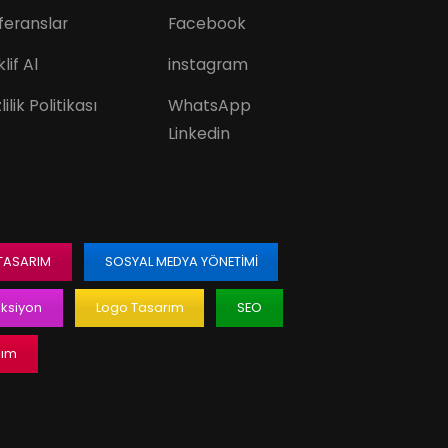
feranslar
Facebook
lif Al
instagram
lilik Politikası
WhatsApp
Linkedin
 TASARIM
SOSYAL MEDYA YÖNETIMI
ksiyon
Logo Tasarım
SEO
lım