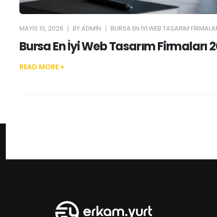
MAYIS 10, 2026
BY
ADMIN
BURSA EN İYI WEB TASARIM FIRMALAR
Bursa En İyi Web Tasarım Firmaları 
READ MORE +