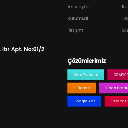
Anasayfa
Re
Kurumsal
Tek
İletişim
Giz
Itır Apt. No:61/2
Çözümlerimiz
Web Tasarım
GRAFIK
E-Ticaret
Video Prodü
Google Ads
Özel Yazı