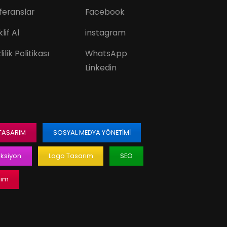
feranslar
Facebook
lif Al
instagram
lilik Politikası
WhatsApp
Linkedin
 TASARIM
SOSYAL MEDYA YÖNETIMI
ksiyon
Logo Tasarım
SEO
lım