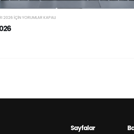
I 2026 IÇIN
YORUMLAR KAPALI
2026
Sayfalar
B