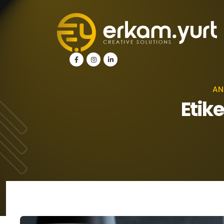
AN
Etike