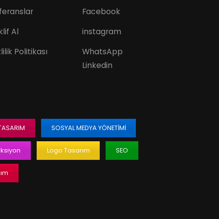
feranslar
Facebook
lif Al
instagram
lilik Politikası
WhatsApp
Linkedin
 TASARIM
SOSYAL MEDYA YÖNETIMI
ksiyon
Logo Tasarım
SEO
lım