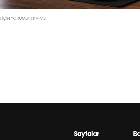
6 IÇIN
YORUMLAR KAPALI
Sayfalar
B