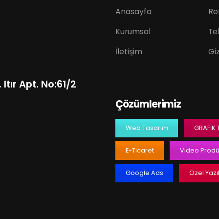
Anasayfa
Re
Kurumsal
Tek
İletişim
Giz
Itır Apt. No:61/2
Çözümlerimiz
Web Tasarım
GRAFIK
E-Ticaret
Video Prodü
Google Ads
Özel Yazı