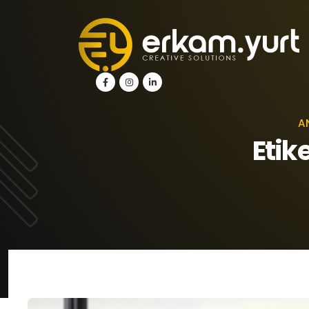
A
Etik