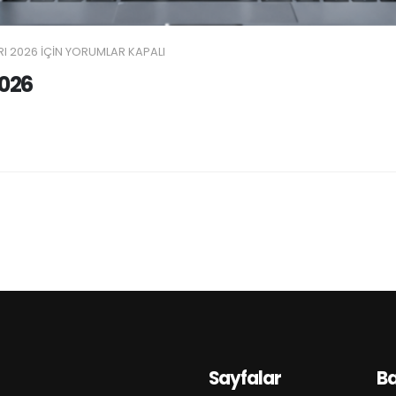
I 2026 IÇIN
YORUMLAR KAPALI
2026
Sayfalar
B