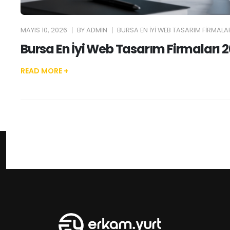
MAYIS 10, 2026
BY
ADMIN
BURSA EN İYI WEB TASARIM FIRMALAR
Bursa En İyi Web Tasarım Firmaları 
READ MORE +