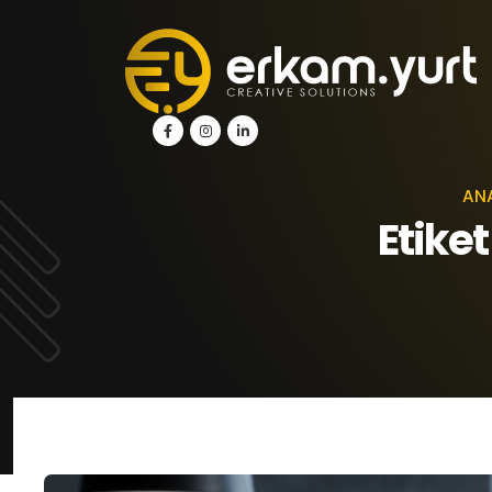
AN
Etike