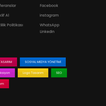
feranslar
Facebook
lif Al
instagram
lilik Politikası
WhatsApp
Linkedin
 TASARIM
SOSYAL MEDYA YÖNETIMI
ksiyon
Logo Tasarım
SEO
lım