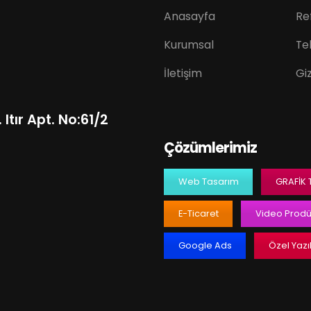
Anasayfa
Re
Kurumsal
Tek
İletişim
Giz
Itır Apt. No:61/2
Çözümlerimiz
Web Tasarım
GRAFIK
E-Ticaret
Video Prodü
Google Ads
Özel Yazı