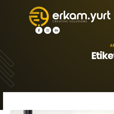
A
Etik