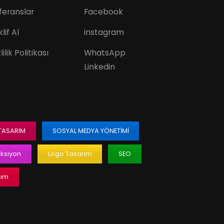
feranslar
Facebook
lif Al
instagram
lilik Politikası
WhatsApp
Linkedin
 TASARIM
SOSYAL MEDYA YÖNETIMI
ksiyon
Logo Tasarım
SEO
lım