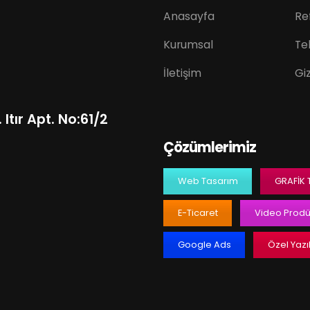
Anasayfa
Re
Kurumsal
Tek
İletişim
Giz
Itır Apt. No:61/2
Çözümlerimiz
Web Tasarım
GRAFIK
E-Ticaret
Video Prodü
Google Ads
Özel Yazı