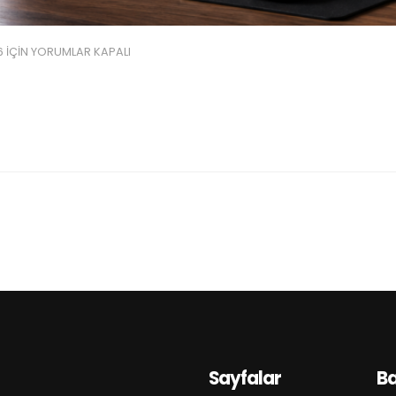
6 IÇIN
YORUMLAR KAPALI
Sayfalar
B