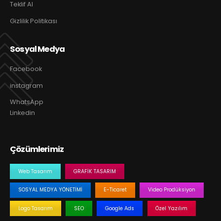
Teklif Al
Gizlilik Politikası
Sosyal Medya
Facebook
instagram
WhatsApp
Linkedin
Çözümlerimiz
Web Tasarım
GRAFIK TASARIM
SOSYAL MEDYA YÖNETIMI
E-Ticaret
Video Prodüksiyon
Logo Tasarım
SEO
Google Ads
Özel Yazılım