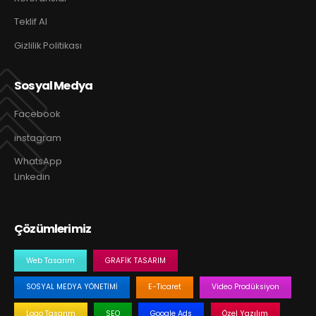
Teklif Al
Gizlilik Politikası
Sosyal Medya
Facebook
instagram
WhatsApp
Linkedin
Çözümlerimiz
Web Tasarım
GRAFIK TASARIM
SOSYAL MEDYA YÖNETIMI
E-Ticaret
Video Prodüksiyon
Logo Tasarım
SEO
Google Ads
Özel Yazılım