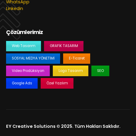
WhatsApp
Linkedin
Çözümlerimiz
Web Tasarım
GRAFIK TASARIM
SOSYAL MEDYA YÖNETIMI
E-Ticaret
Video Prodüksiyon
Logo Tasarım
SEO
Google Ads
Özel Yazılım
EY Creative Solutions © 2025. Tüm Hakları Saklıdır.